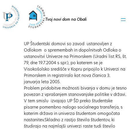
Tvoj novi dom na Obali
.
UP Študentski domovi so zavod ustanovljen z
Odlokom o spremembah in dopolnitvah Odloka o
ustanovitvi Univerze na Primorskem (Uradni list RS, št.
79, dne 19.7.2004 s spr.), po katerem se je
Visokošolsko središče v Kopru pripojilo k Univerzi na
Primorskem in registriralo kot nova članica 3.
januarja leta 2005.
Problem pridobitve možnosti bivanja v domu je tesno
povezan z vprašanjem stanovanjske politike v državi.
V tem smislu izvajajo UP ŠD preko študentske
pisarne pomembno nalogo socialnega transferja, s
katerim država in univerza študentom omogočata
nastanitev.Skladno z rastjo števila študentov, ki
študirajo na najmlajši univerzi raste tudi število