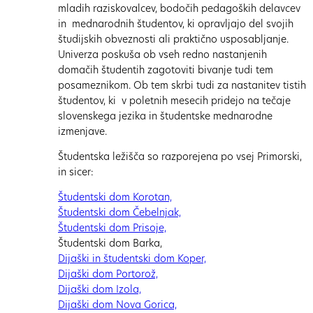
mladih raziskovalcev, bodočih pedagoških delavcev
in mednarodnih študentov, ki opravljajo del svojih
študijskih obveznosti ali praktično usposabljanje.
Univerza poskuša ob vseh redno nastanjenih
domačih študentih zagotoviti bivanje tudi tem
posameznikom. Ob tem skrbi tudi za nastanitev tistih
študentov, ki v poletnih mesecih pridejo na tečaje
slovenskega jezika in študentske mednarodne
izmenjave.
Študentska ležišča so razporejena po vsej Primorski,
in sicer:
Študentski dom Korotan,
Študentski dom Čebelnjak,
Študentski dom Prisoje,
Študentski dom Barka,
Dijaški in študentski dom Koper,
Dijaški dom Portorož,
Dijaški dom Izola,
Dijaški dom Nova Gorica,