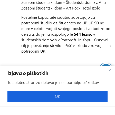
Zasebni študentski dom – Študentski dom Sv. Ana
Zasebni študentski dom – Art Rock Hotel Izola
Posteljne kapacitete izdatno zaostajajo za
potrebami študija oz. študentov na UP. UP ŠD ne
more v celoti izvajati svojega poslanstva tudi zaradi
dejstva, da je na razpolago le
544 ležišč
v
študentskih domovih v Portorožu in Kopru. Osnovni
cilj je povečanje števila ležišč v skladu z razvojem in
potrebami UP.
Izjava o piškotkih
Ta spletna stran za delovanje ne uporablja piškotkov.
Vse pravice pridržane Univerza na Primorskem, 2022.
OK
Izjava o piškotkih
|
Izjava o dostopnosti
|
+386 5 611 75 07
info@sd.upr.si