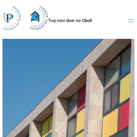
Preskoči
na
Tvoj novi dom na Obali
.
vsebino