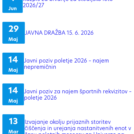
2026/27
Jun
29
JAVNA DRAŽBA 15. 6. 2026
Maj
14
Javni poziv poletje 2026 – najem
nepremičnin
Maj
14
Javni poziv za najem športnih rekvizitov –
poletje 2026
Maj
13
Izvajanje okolju prijaznih storitev
čiščenja in urejanja nastanitvenih enot v
Mar