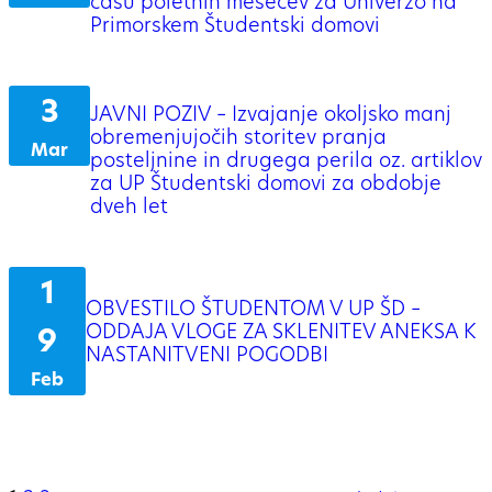
času poletnih mesecev za Univerzo na
Primorskem Študentski domovi
3
JAVNI POZIV – Izvajanje okoljsko manj
obremenjujočih storitev pranja
Mar
posteljnine in drugega perila oz. artiklov
za UP Študentski domovi za obdobje
dveh let
1
OBVESTILO ŠTUDENTOM V UP ŠD –
ODDAJA VLOGE ZA SKLENITEV ANEKSA K
9
NASTANITVENI POGODBI
Feb