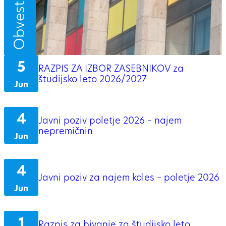
5
RAZPIS ZA IZBOR ZASEBNIKOV za
študijsko leto 2026/2027
Jun
4
Javni poziv poletje 2026 – najem
nepremičnin
Jun
4
Javni poziv za najem koles – poletje 2026
Jun
1
Razpis za bivanje za študijsko leto